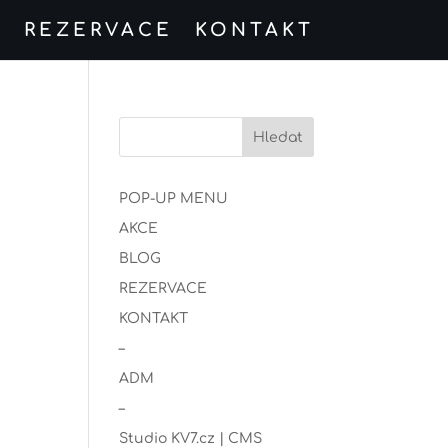
G
REZERVACE
KONTAKT
POP-UP MENU
AKCE
BLOG
REZERVACE
KONTAKT
–
ADM
–
Studio KV7.cz
| CMS