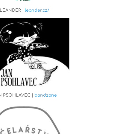
LEANDER |
leander.cz/
N PSOHLAVEC |
bandzone