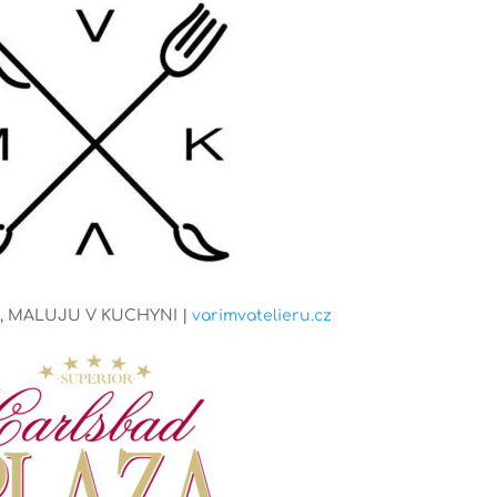
U, MALUJU V KUCHYNI |
varimvatelieru.cz