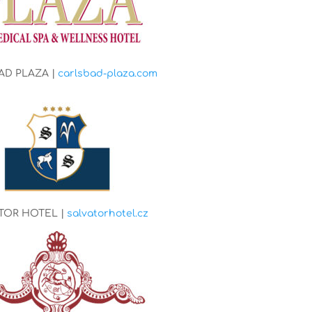
AD PLAZA |
carlsbad-plaza.com
TOR HOTEL |
salvatorhotel.cz