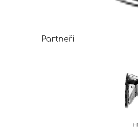
Partneři
H